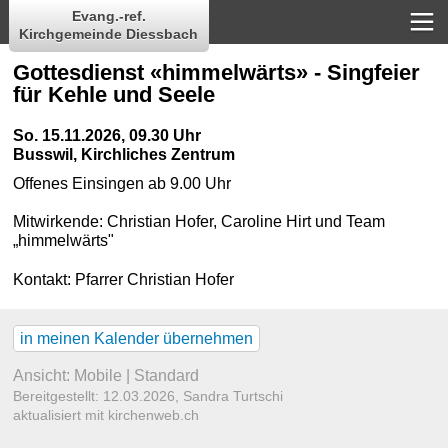
Evang.-ref.
Kirchgemeinde Diessbach
Gottesdienst «himmelwärts» - Singfeier
für Kehle und Seele
So. 15.11.2026, 09.30 Uhr
Busswil, Kirchliches Zentrum
Offenes Einsingen ab 9.00 Uhr
Mitwirkende: Christian Hofer, Caroline Hirt und Team
„himmelwärts"
Kontakt:
Pfarrer Christian Hofer
in meinen Kalender übernehmen
Ansicht:
Mobile
|
Standard
Bereitgestellt: 12.03.2026,
Sandra Turtschi
aktualisiert mit kirchenweb.ch