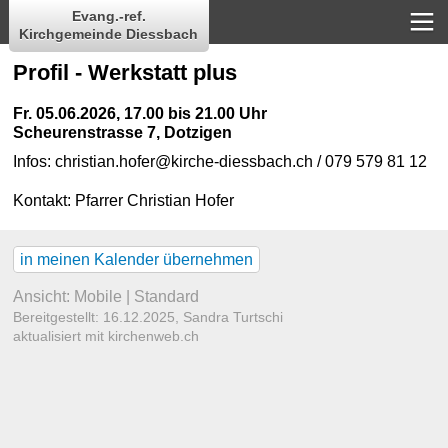
Evang.-ref.
Kirchgemeinde Diessbach
Profil - Werkstatt plus
Fr. 05.06.2026, 17.00 bis 21.00 Uhr
Scheurenstrasse 7, Dotzigen
Infos: christian.hofer@kirche-diessbach.ch / 079 579 81 12
Kontakt:
Pfarrer Christian Hofer
in meinen Kalender übernehmen
Ansicht:
Mobile
|
Standard
Bereitgestellt: 16.12.2025,
Sandra Turtschi
aktualisiert mit kirchenweb.ch