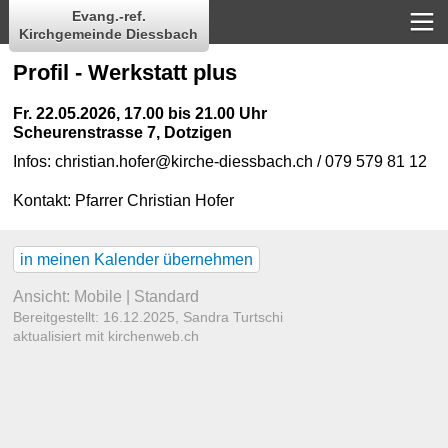
Evang.-ref.
Kirchgemeinde Diessbach
Profil - Werkstatt plus
Fr. 22.05.2026, 17.00 bis 21.00 Uhr
Scheurenstrasse 7, Dotzigen
Infos: christian.hofer@kirche-diessbach.ch / 079 579 81 12
Kontakt:
Pfarrer Christian Hofer
in meinen Kalender übernehmen
Ansicht:
Mobile
|
Standard
Bereitgestellt: 16.12.2025,
Sandra Turtschi
aktualisiert mit kirchenweb.ch