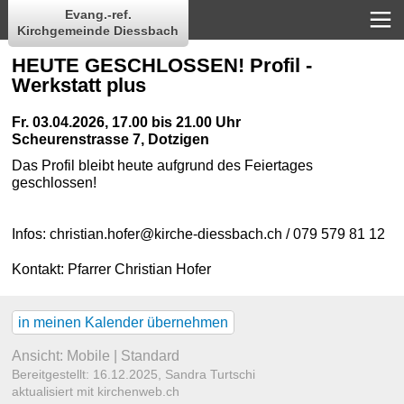
Evang.-ref.
Kirchgemeinde Diessbach
HEUTE GESCHLOSSEN! Profil -
Werkstatt plus
Fr. 03.04.2026, 17.00 bis 21.00 Uhr
Scheurenstrasse 7, Dotzigen
Das Profil bleibt heute aufgrund des Feiertages
geschlossen!
Infos: christian.hofer@kirche-diessbach.ch / 079 579 81 12
Kontakt:
Pfarrer Christian Hofer
in meinen Kalender übernehmen
Ansicht:
Mobile
|
Standard
Bereitgestellt: 16.12.2025,
Sandra Turtschi
aktualisiert mit kirchenweb.ch