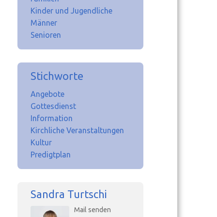
Kinder und Jugendliche
Männer
Senioren
Stichworte
Angebote
Gottesdienst
Information
Kirchliche Veranstaltungen
Kultur
Predigtplan
Sandra Turtschi
Mail senden