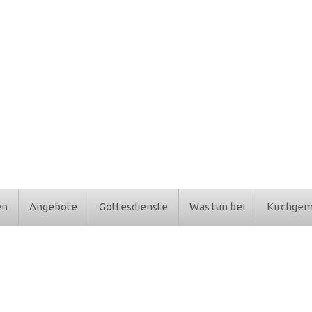
en
Angebote
Gottesdienste
Was tun bei
Kirchge