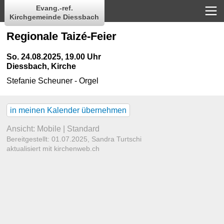
Evang.-ref.
Kirchgemeinde Diessbach
Regionale Taizé-Feier
So. 24.08.2025, 19.00 Uhr
Diessbach, Kirche
Stefanie Scheuner - Orgel
in meinen Kalender übernehmen
Ansicht:
Mobile
|
Standard
Bereitgestellt: 01.07.2025,
Sandra Turtschi
aktualisiert mit kirchenweb.ch