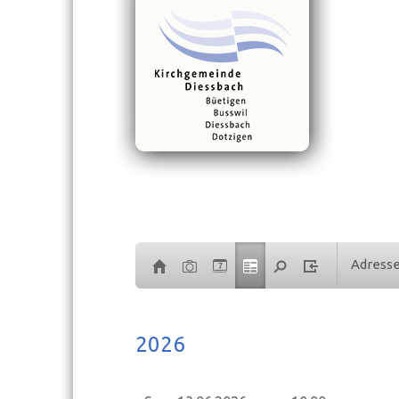
Adress
7
2026