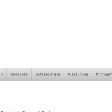
en
Angebote
Gottesdienste
Was tun bei
Kirchge