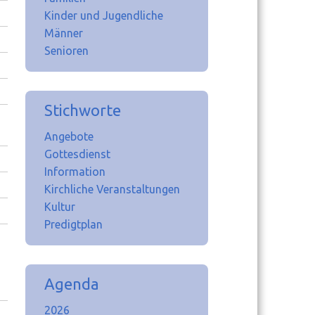
Kinder und Jugendliche
Männer
Senioren
Stichworte
Angebote
Gottesdienst
Information
Kirchliche Veranstaltungen
Kultur
Predigtplan
Agenda
2026